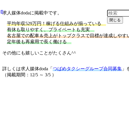
求人媒体dodaに掲載中です。
閉じる
平均年収529万円！稼げる仕組みが揃っている
有休も取りやすく、プライベートも充実
名古屋での配車＆売上がトップクラスで目標が達成しやす
定年後も再雇用で長く働ける
その他にも嬉しいことがたくさん^^
詳しくは求人媒体doda「
つばめタクシーグループ合同募集
」
（掲載期間：12/5 ～ 3/5 ）